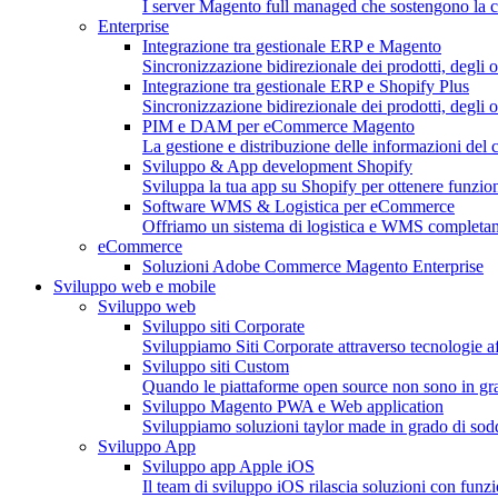
I server Magento full managed che sostengono la c
Enterprise
Integrazione tra gestionale ERP e Magento
Sincronizzazione bidirezionale dei prodotti, degli or
Integrazione tra gestionale ERP e Shopify Plus
Sincronizzazione bidirezionale dei prodotti, degli o
PIM e DAM per eCommerce Magento
La gestione e distribuzione delle informazioni del c
Sviluppo & App development Shopify
Sviluppa la tua app su Shopify per ottenere funzion
Software WMS & Logistica per eCommerce
Offriamo un sistema di logistica e WMS completa
eCommerce
Soluzioni Adobe Commerce Magento Enterprise
Sviluppo web e mobile
Sviluppo web
Sviluppo siti Corporate
Sviluppiamo Siti Corporate attraverso tecnologie af
Sviluppo siti Custom
Quando le piattaforme open source non sono in gra
Sviluppo Magento PWA e Web application
Sviluppiamo soluzioni taylor made in grado di soddis
Sviluppo App
Sviluppo app Apple iOS
Il team di sviluppo iOS rilascia soluzioni con funzio