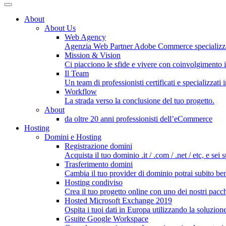
About
About Us
Web Agency
Agenzia Web Partner Adobe Commerce specializz
Mission & Vision
Ci piacciono le sfide e vivere con coinvolgimento i
Il Team
Un team di professionisti certificati e specializzati
Workflow
La strada verso la conclusione del tuo progetto.
About
da oltre 20 anni professionisti dell’eCommerce
Hosting
Domini e Hosting
Registrazione domini
Acquista il tuo dominio .it / .com / .net / etc, e sei 
Trasferimento domini
Cambia il tuo provider di dominio potrai subito bene
Hosting condiviso
Crea il tuo progetto online con uno dei nostri pacch
Hosted Microsoft Exchange 2019
Ospita i tuoi dati in Europa utilizzando la soluzion
Gsuite Google Workspace