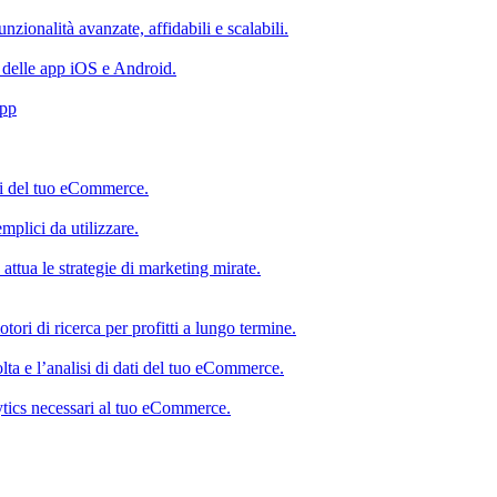
nzionalità avanzate, affidabili e scalabili.
i delle app iOS e Android.
App
ti del tuo eCommerce.
emplici da utilizzare.
 attua le strategie di marketing mirate.
ri di ricerca per profitti a lungo termine.
olta e l’analisi di dati del tuo eCommerce.
alytics necessari al tuo eCommerce.