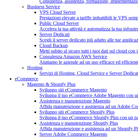
Consulenza, assistenza, formazione, implementazion
Business Service
VPS Cloud Server
Prestazioni elevate a tariffe imbattibili le VPS sempl
Public Cloud Server
Accelera la tua attività e automatizza la tua infrastr
Server Dedicati
Scegli il server dedicato più adatto alle tue applica
Cloud Backup
Metti subito al sicuro tutti i tuoi dati sul cloud con 
Consulenza Amazon AWS Service
Aiutiamo le aziende ad un uso efficace ed efficie
Hosting
Servizi di Hosting, Cloud Service e Server Dedicat
eCommerce
Magento & Shopify Plus
Sviluppo siti eCommerce Magento
Sviluppa il tuo eCommerce Adobe Magento con un pa
Assistenza e manutenzione Magento
Affida manutenzione e assistenza ad un Adobe C
Sviluppo siti eCommerce Shopify Plus
Sviluppa il tuo eCommerce Shopify Plus con un part
Assistenza e manutenzione Shopify Plus
Affida manutenzione e assistenza ad un Shopify Pl
Server Adobe Commerce Magento