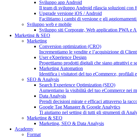
Sviluppo app Android
Il team di sviluppo Android rilascia soluzioni con fu
Upgrade versione iOS / Android
Facilitiamo i cambi di versione e gli aggiornament
Sviluppo web e mobile
Sviluppo siti Corporate, Web application PWA e 
Marketing & SEO
Marketing
Conversion optimization (CRO)
Incrementiamo le vendite e l’acquisizione di Clien
User eXperience Design
Progettiamo prodotti digitali che siano attrattivi e s
Marketing Automation
Identifica i visitatori del tuo eCommerce, profilali e
SEO & Analysis
Search Experience Optimization (SEO)
Aumentiamo la visibilità del tuo eCommerce nei moto
Data Analysis
Prendi decisioni mirate e efficaci attraverso la racc
Google Tag Manager & Google Analytics
Ti aiutiamo nel setting di tutti gli strumenti di An
Marketing & SEO
Marketing, SEO & Data Analysis
Academy
Format