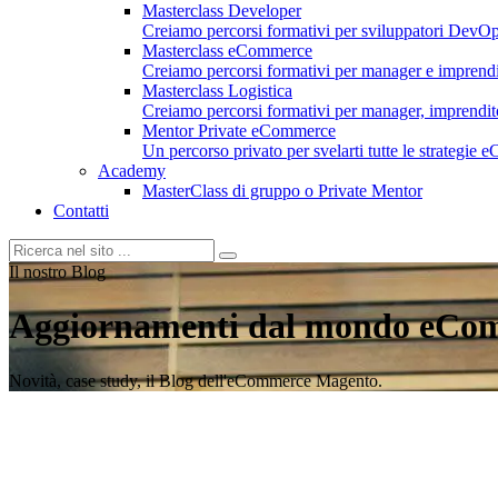
Masterclass Developer
Creiamo percorsi formativi per sviluppatori DevOp
Masterclass eCommerce
Creiamo percorsi formativi per manager e imprend
Masterclass Logistica
Creiamo percorsi formativi per manager, imprenditori
Mentor Private eCommerce
Un percorso privato per svelarti tutte le strategie
Academy
MasterClass di gruppo o Private Mentor
Contatti
Il nostro Blog
Aggiornamenti dal mondo eCo
Novità, case study, il Blog dell'eCommerce Magento.