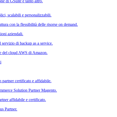
e di GSuite e tanto altro.
ici, scalabili e personalizzabili.
uttura con la flessibilità delle risorse on demand.
zioni aziendali.
il servizio di backup as a service.
nte del cloud AWS di Amazon.
i
rtner certificato e affidabile.
ommerce Solution Partner Magento.
ner affidabile e certificato.
us Partner.