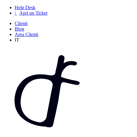
Help Desk
|
Apri un Ticket
Clienti
Blog
Area Clienti
IT