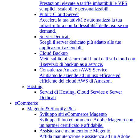
Prestazioni elevate a tariffe imbattibili le VPS
semplici, scalabili e personalizzabili.
Public Cloud Server
Accelera la tua attività e automatizza la tua
infrastruttura con la flessibilità delle risorse on
demand.
Server Dedicati
Scegli il server dedicato più adatto alle tue
applicazioni aziendali.
Cloud Backup
Metti subito al sicuro tutti i tuoi dati sul cloud con
il servizio di backup as a service.
Consulenza Amazon AWS Service
Aiutiamo le aziende ad un uso efficace ed
efficiente del cloud AWS di Amazon.
Hosting
Servizi di Hosting, Cloud Service e Server
Dedicati
eCommerce
Magento & Shopify Plus
Sviluppo siti eCommerce Magento
Sviluppa il tuo eCommerce Adobe Magento con
un partner certificato e affidabile.
Assistenza e manutenzione Magento
Affida manutenzione e assistenza ad un Adobe