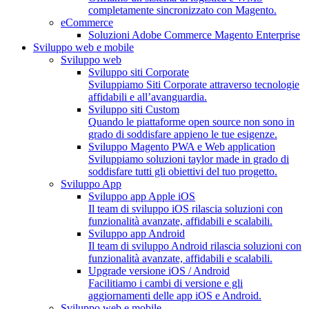
completamente sincronizzato con Magento.
eCommerce
Soluzioni Adobe Commerce Magento Enterprise
Sviluppo web e mobile
Sviluppo web
Sviluppo siti Corporate
Sviluppiamo Siti Corporate attraverso tecnologie
affidabili e all’avanguardia.
Sviluppo siti Custom
Quando le piattaforme open source non sono in
grado di soddisfare appieno le tue esigenze.
Sviluppo Magento PWA e Web application
Sviluppiamo soluzioni taylor made in grado di
soddisfare tutti gli obiettivi del tuo progetto.
Sviluppo App
Sviluppo app Apple iOS
Il team di sviluppo iOS rilascia soluzioni con
funzionalità avanzate, affidabili e scalabili.
Sviluppo app Android
Il team di sviluppo Android rilascia soluzioni con
funzionalità avanzate, affidabili e scalabili.
Upgrade versione iOS / Android
Facilitiamo i cambi di versione e gli
aggiornamenti delle app iOS e Android.
Sviluppo web e mobile