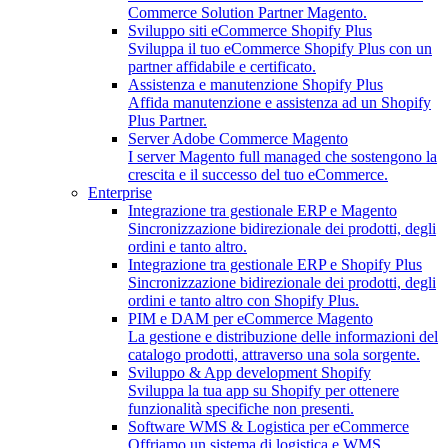
Commerce Solution Partner Magento.
Sviluppo siti eCommerce Shopify Plus
Sviluppa il tuo eCommerce Shopify Plus con un
partner affidabile e certificato.
Assistenza e manutenzione Shopify Plus
Affida manutenzione e assistenza ad un Shopify
Plus Partner.
Server Adobe Commerce Magento
I server Magento full managed che sostengono la
crescita e il successo del tuo eCommerce.
Enterprise
Integrazione tra gestionale ERP e Magento
Sincronizzazione bidirezionale dei prodotti, degli
ordini e tanto altro.
Integrazione tra gestionale ERP e Shopify Plus
Sincronizzazione bidirezionale dei prodotti, degli
ordini e tanto altro con Shopify Plus.
PIM e DAM per eCommerce Magento
La gestione e distribuzione delle informazioni del
catalogo prodotti, attraverso una sola sorgente.
Sviluppo & App development Shopify
Sviluppa la tua app su Shopify per ottenere
funzionalità specifiche non presenti.
Software WMS & Logistica per eCommerce
Offriamo un sistema di logistica e WMS