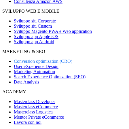
Consulenza Amazon AWS
SVILUPPO WEB E MOBILE
Sviluppo siti Corporate
Sviluppo siti Custom
Sviluppo Magento PWA e Web application
Sviluppo app Apple iOS
Sviluppo app Android
MARKETING & SEO
Conversion optimization (CRO)
User eXperience Design
Marketing Automation
Search Experience Optimization (SEO)
Data Analysis
ACADEMY
Masterclass Developer
Masterclass eCommerce
Masterclass Logistica
Mentor Private eCommerce
Lavora con noi