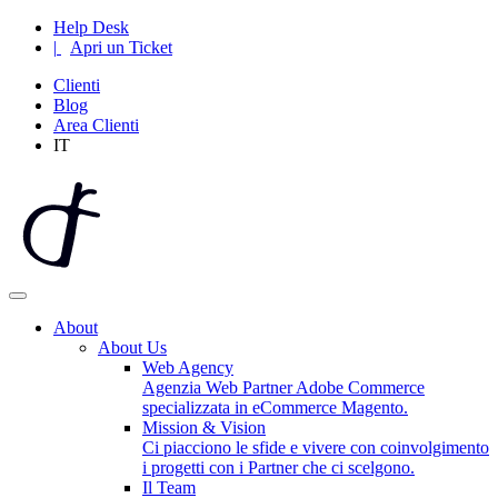
Help Desk
|
Apri un Ticket
Clienti
Blog
Area Clienti
IT
About
About Us
Web Agency
Agenzia Web Partner Adobe Commerce
specializzata in eCommerce Magento.
Mission & Vision
Ci piacciono le sfide e vivere con coinvolgimento
i progetti con i Partner che ci scelgono.
Il Team