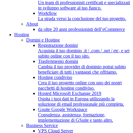
Un team di professionisti certificati e specializzati
in sviluppo software al tuo fianco.
Workflow
La strada verso la conclusione del tuo progetto.
About
da oltre 20 anni professionisti dell’eCommerce
Hosting
Domini e Hosting
Registrazione domini
Acquista il tuo dominio .it / .com / .net / etc, e sei
subito online con il tuo sito.
Trasferimento domini
Cambia il tuo provider di dominio potrai subito
beneficiare di tutti i vantaggi che offriamo.
Hosting condiviso
Crea il tuo progetto online con uno dei nostri
pacchetti di hosting condiviso.
Hosted Microsoft Exchange 2019
Ospita i tuoi dati in Europa utilizzando la
soluzione di email professionale più completa.
Gsuite Google Workspace
Consulenza, assistenza, formazione,
implementazione di GSuite e tanto altro.
Business Service
VPS Cloud Server