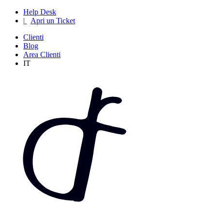
Help Desk
|
Apri un Ticket
Clienti
Blog
Area Clienti
IT