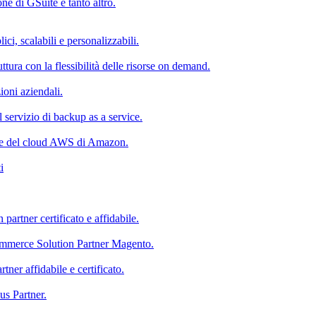
e di GSuite e tanto altro.
ici, scalabili e personalizzabili.
uttura con la flessibilità delle risorse on demand.
zioni aziendali.
il servizio di backup as a service.
nte del cloud AWS di Amazon.
i
rtner certificato e affidabile.
ommerce Solution Partner Magento.
ner affidabile e certificato.
us Partner.