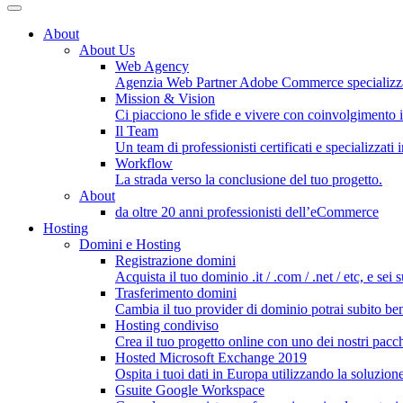
About
About Us
Web Agency
Agenzia Web Partner Adobe Commerce specializz
Mission & Vision
Ci piacciono le sfide e vivere con coinvolgimento i
Il Team
Un team di professionisti certificati e specializzati
Workflow
La strada verso la conclusione del tuo progetto.
About
da oltre 20 anni professionisti dell’eCommerce
Hosting
Domini e Hosting
Registrazione domini
Acquista il tuo dominio .it / .com / .net / etc, e sei 
Trasferimento domini
Cambia il tuo provider di dominio potrai subito bene
Hosting condiviso
Crea il tuo progetto online con uno dei nostri pacch
Hosted Microsoft Exchange 2019
Ospita i tuoi dati in Europa utilizzando la soluzion
Gsuite Google Workspace