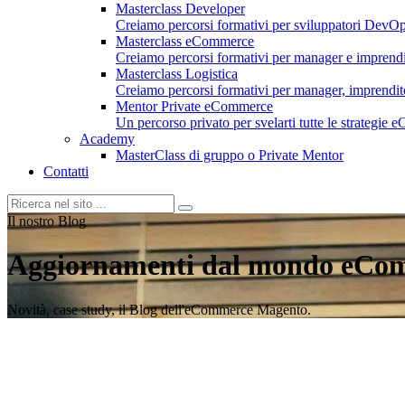
Masterclass Developer
Creiamo percorsi formativi per sviluppatori DevOp
Masterclass eCommerce
Creiamo percorsi formativi per manager e imprend
Masterclass Logistica
Creiamo percorsi formativi per manager, imprenditori
Mentor Private eCommerce
Un percorso privato per svelarti tutte le strategie
Academy
MasterClass di gruppo o Private Mentor
Contatti
Il nostro Blog
Aggiornamenti dal mondo eCo
Novità, case study, il Blog dell'eCommerce Magento.