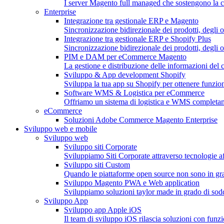
I server Magento full managed che sostengono la c
Enterprise
Integrazione tra gestionale ERP e Magento
Sincronizzazione bidirezionale dei prodotti, degli or
Integrazione tra gestionale ERP e Shopify Plus
Sincronizzazione bidirezionale dei prodotti, degli o
PIM e DAM per eCommerce Magento
La gestione e distribuzione delle informazioni del c
Sviluppo & App development Shopify
Sviluppa la tua app su Shopify per ottenere funzion
Software WMS & Logistica per eCommerce
Offriamo un sistema di logistica e WMS completa
eCommerce
Soluzioni Adobe Commerce Magento Enterprise
Sviluppo web e mobile
Sviluppo web
Sviluppo siti Corporate
Sviluppiamo Siti Corporate attraverso tecnologie af
Sviluppo siti Custom
Quando le piattaforme open source non sono in gra
Sviluppo Magento PWA e Web application
Sviluppiamo soluzioni taylor made in grado di soddis
Sviluppo App
Sviluppo app Apple iOS
Il team di sviluppo iOS rilascia soluzioni con funzio