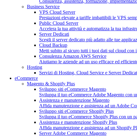
Consulenza, assistenza, formazione, implementazion
Business Service
VPS Cloud Server
Prestazioni elevate a tariffe imbattibili le VPS sempl
Public Cloud Server
Accelera la tua attività e automatizza la tua infrastr
Server Dedicati
Scegli il server dedicato più adatto alle tue applica
Cloud Backup
Metti subito al sicuro tutti i tuoi dati sul cloud con 
Consulenza Amazon AWS Service
Aiutiamo le aziende ad un uso efficace ed efficie
Hosting
Servizi di Hosting, Cloud Service e Server Dedicat
eCommerce
Magento & Shopify Plus
Sviluppo siti eCommerce Magento
Sviluppa il tuo eCommerce Adobe Magento con un pa
Assistenza e manutenzione Magento
Affida manutenzione e assistenza ad un Adobe C
Sviluppo siti eCommerce Shopify Plus
Sviluppa il tuo eCommerce Shopify Plus con un part
Assistenza e manutenzione Shopify Plus
Affida manutenzione e assistenza ad un Shopify Pl
Server Adobe Commerce Magento