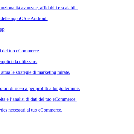
nzionalità avanzate, affidabili e scalabili.
i delle app iOS e Android.
App
ti del tuo eCommerce.
emplici da utilizzare.
 attua le strategie di marketing mirate.
ri di ricerca per profitti a lungo termine.
olta e l’analisi di dati del tuo eCommerce.
alytics necessari al tuo eCommerce.