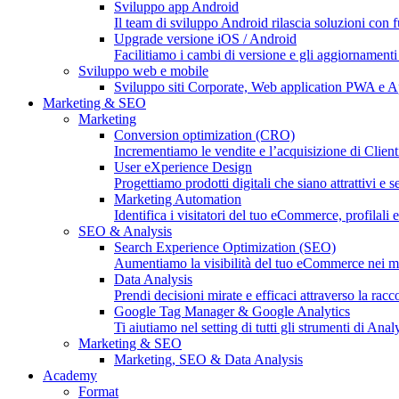
Sviluppo app Android
Il team di sviluppo Android rilascia soluzioni con fu
Upgrade versione iOS / Android
Facilitiamo i cambi di versione e gli aggiornament
Sviluppo web e mobile
Sviluppo siti Corporate, Web application PWA e 
Marketing & SEO
Marketing
Conversion optimization (CRO)
Incrementiamo le vendite e l’acquisizione di Clien
User eXperience Design
Progettiamo prodotti digitali che siano attrattivi e s
Marketing Automation
Identifica i visitatori del tuo eCommerce, profilali e
SEO & Analysis
Search Experience Optimization (SEO)
Aumentiamo la visibilità del tuo eCommerce nei moto
Data Analysis
Prendi decisioni mirate e efficaci attraverso la racc
Google Tag Manager & Google Analytics
Ti aiutiamo nel setting di tutti gli strumenti di An
Marketing & SEO
Marketing, SEO & Data Analysis
Academy
Format