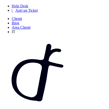
Help Desk
|
Apri un Ticket
Clienti
Blog
Area Clienti
IT