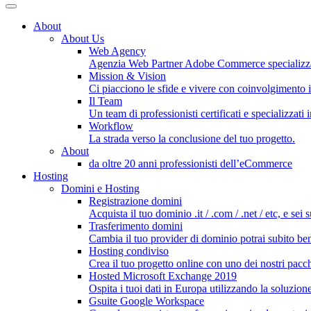
About
About Us
Web Agency
Agenzia Web Partner Adobe Commerce specializz
Mission & Vision
Ci piacciono le sfide e vivere con coinvolgimento i
Il Team
Un team di professionisti certificati e specializzati
Workflow
La strada verso la conclusione del tuo progetto.
About
da oltre 20 anni professionisti dell’eCommerce
Hosting
Domini e Hosting
Registrazione domini
Acquista il tuo dominio .it / .com / .net / etc, e sei 
Trasferimento domini
Cambia il tuo provider di dominio potrai subito bene
Hosting condiviso
Crea il tuo progetto online con uno dei nostri pacch
Hosted Microsoft Exchange 2019
Ospita i tuoi dati in Europa utilizzando la soluzion
Gsuite Google Workspace