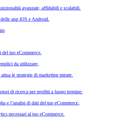
nzionalità avanzate, affidabili e scalabili.
i delle app iOS e Android.
App
ti del tuo eCommerce.
emplici da utilizzare.
 attua le strategie di marketing mirate.
ri di ricerca per profitti a lungo termine.
olta e l’analisi di dati del tuo eCommerce.
alytics necessari al tuo eCommerce.