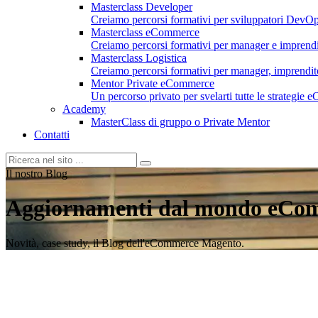
Masterclass Developer
Creiamo percorsi formativi per sviluppatori DevOp
Masterclass eCommerce
Creiamo percorsi formativi per manager e imprend
Masterclass Logistica
Creiamo percorsi formativi per manager, imprenditori
Mentor Private eCommerce
Un percorso privato per svelarti tutte le strategie
Academy
MasterClass di gruppo o Private Mentor
Contatti
Il nostro Blog
Aggiornamenti dal mondo eCo
Novità, case study, il Blog dell'eCommerce Magento.