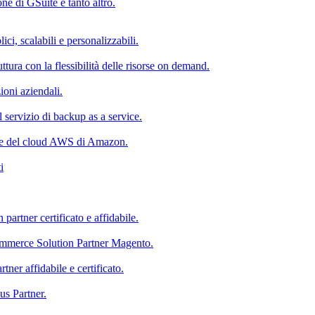
e di GSuite e tanto altro.
ici, scalabili e personalizzabili.
uttura con la flessibilità delle risorse on demand.
zioni aziendali.
il servizio di backup as a service.
nte del cloud AWS di Amazon.
i
rtner certificato e affidabile.
ommerce Solution Partner Magento.
ner affidabile e certificato.
us Partner.