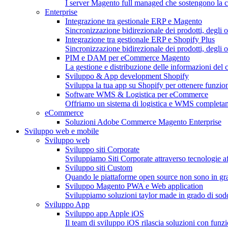
I server Magento full managed che sostengono la c
Enterprise
Integrazione tra gestionale ERP e Magento
Sincronizzazione bidirezionale dei prodotti, degli or
Integrazione tra gestionale ERP e Shopify Plus
Sincronizzazione bidirezionale dei prodotti, degli o
PIM e DAM per eCommerce Magento
La gestione e distribuzione delle informazioni del c
Sviluppo & App development Shopify
Sviluppa la tua app su Shopify per ottenere funzion
Software WMS & Logistica per eCommerce
Offriamo un sistema di logistica e WMS completa
eCommerce
Soluzioni Adobe Commerce Magento Enterprise
Sviluppo web e mobile
Sviluppo web
Sviluppo siti Corporate
Sviluppiamo Siti Corporate attraverso tecnologie af
Sviluppo siti Custom
Quando le piattaforme open source non sono in gra
Sviluppo Magento PWA e Web application
Sviluppiamo soluzioni taylor made in grado di soddis
Sviluppo App
Sviluppo app Apple iOS
Il team di sviluppo iOS rilascia soluzioni con funzio