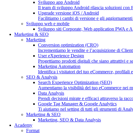
Sviluppo app Android
Il team di sviluppo Android rilascia soluzioni con fu
Upgrade versione iOS / Android
Facilitiamo i cambi di versione e gli aggiornament
Sviluppo web e mobile
Sviluppo siti Corporate, Web application PWA e 
Marketing & SEO
Marketing
Conversion optimization (CRO)
Incrementiamo le vendite e l’acquisizione di Clien
User eXperience Design
Progettiamo prodotti digitali che siano attrattivi e s
Marketing Automation
Identifica i visitatori del tuo eCommerce, profilali e
SEO & Analysis
Search Experience Optimization (SEO)
Aumentiamo la visibilità del tuo eCommerce nei moto
Data Analysis
Prendi decisioni mirate e efficaci attraverso la racc
Google Tag Manager & Google Analytics
Ti aiutiamo nel setting di tutti gli strumenti di An
Marketing & SEO
Marketing, SEO & Data Analysis
Academy
Format