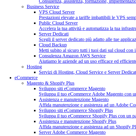
Consulenza, assistenza, formazione, implementazion
Business Service
VPS Cloud Server
Prestazioni elevate a tariffe imbattibili le VPS sempl
Public Cloud Server
Accelera la tua attività e automatizza la tua infrastr
Server Dedicati
Scegli il server dedicato più adatto alle tue applica
Cloud Backup
Metti subito al sicuro tutti i tuoi dati sul cloud con 
Consulenza Amazon AWS Service
Aiutiamo le aziende ad un uso efficace ed efficie
Hosting
Servizi di Hosting, Cloud Service e Server Dedicat
eCommerce
Magento & Shopify Plus
Sviluppo siti eCommerce Magento
Sviluppa il tuo eCommerce Adobe Magento con un pa
Assistenza e manutenzione Magento
Affida manutenzione e assistenza ad un Adobe C
Sviluppo siti eCommerce Shopify Plus
Sviluppa il tuo eCommerce Shopify Plus con un part
Assistenza e manutenzione Shopify Plus
Affida manutenzione e assistenza ad un Shopify Pl
Server Adobe Commerce Magento