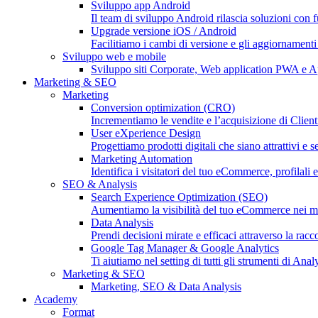
Sviluppo app Android
Il team di sviluppo Android rilascia soluzioni con fu
Upgrade versione iOS / Android
Facilitiamo i cambi di versione e gli aggiornament
Sviluppo web e mobile
Sviluppo siti Corporate, Web application PWA e 
Marketing & SEO
Marketing
Conversion optimization (CRO)
Incrementiamo le vendite e l’acquisizione di Clien
User eXperience Design
Progettiamo prodotti digitali che siano attrattivi e s
Marketing Automation
Identifica i visitatori del tuo eCommerce, profilali e
SEO & Analysis
Search Experience Optimization (SEO)
Aumentiamo la visibilità del tuo eCommerce nei moto
Data Analysis
Prendi decisioni mirate e efficaci attraverso la racc
Google Tag Manager & Google Analytics
Ti aiutiamo nel setting di tutti gli strumenti di An
Marketing & SEO
Marketing, SEO & Data Analysis
Academy
Format