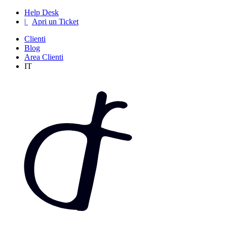
Help Desk
|
Apri un Ticket
Clienti
Blog
Area Clienti
IT