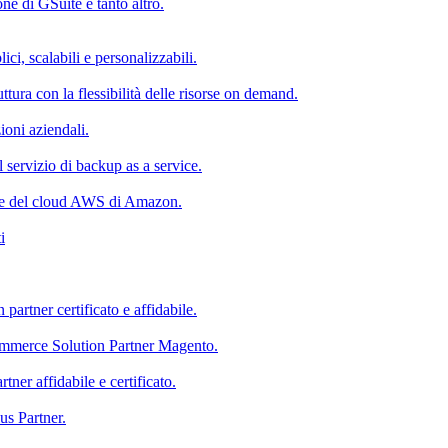
e di GSuite e tanto altro.
ici, scalabili e personalizzabili.
uttura con la flessibilità delle risorse on demand.
zioni aziendali.
il servizio di backup as a service.
nte del cloud AWS di Amazon.
i
rtner certificato e affidabile.
ommerce Solution Partner Magento.
ner affidabile e certificato.
us Partner.