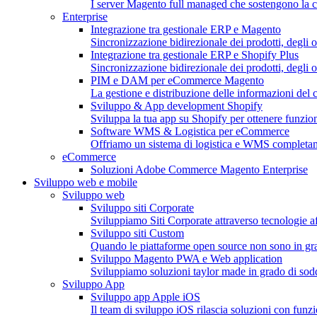
I server Magento full managed che sostengono la c
Enterprise
Integrazione tra gestionale ERP e Magento
Sincronizzazione bidirezionale dei prodotti, degli or
Integrazione tra gestionale ERP e Shopify Plus
Sincronizzazione bidirezionale dei prodotti, degli o
PIM e DAM per eCommerce Magento
La gestione e distribuzione delle informazioni del c
Sviluppo & App development Shopify
Sviluppa la tua app su Shopify per ottenere funzion
Software WMS & Logistica per eCommerce
Offriamo un sistema di logistica e WMS completa
eCommerce
Soluzioni Adobe Commerce Magento Enterprise
Sviluppo web e mobile
Sviluppo web
Sviluppo siti Corporate
Sviluppiamo Siti Corporate attraverso tecnologie af
Sviluppo siti Custom
Quando le piattaforme open source non sono in gra
Sviluppo Magento PWA e Web application
Sviluppiamo soluzioni taylor made in grado di soddis
Sviluppo App
Sviluppo app Apple iOS
Il team di sviluppo iOS rilascia soluzioni con funzio