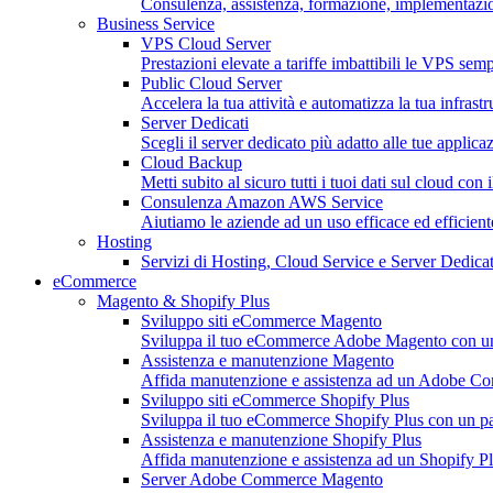
Consulenza, assistenza, formazione, implementazion
Business Service
VPS Cloud Server
Prestazioni elevate a tariffe imbattibili le VPS sempl
Public Cloud Server
Accelera la tua attività e automatizza la tua infrastr
Server Dedicati
Scegli il server dedicato più adatto alle tue applica
Cloud Backup
Metti subito al sicuro tutti i tuoi dati sul cloud con 
Consulenza Amazon AWS Service
Aiutiamo le aziende ad un uso efficace ed efficie
Hosting
Servizi di Hosting, Cloud Service e Server Dedicat
eCommerce
Magento & Shopify Plus
Sviluppo siti eCommerce Magento
Sviluppa il tuo eCommerce Adobe Magento con un pa
Assistenza e manutenzione Magento
Affida manutenzione e assistenza ad un Adobe C
Sviluppo siti eCommerce Shopify Plus
Sviluppa il tuo eCommerce Shopify Plus con un part
Assistenza e manutenzione Shopify Plus
Affida manutenzione e assistenza ad un Shopify Pl
Server Adobe Commerce Magento