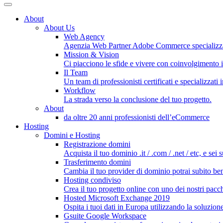
About
About Us
Web Agency
Agenzia Web Partner Adobe Commerce specializz
Mission & Vision
Ci piacciono le sfide e vivere con coinvolgimento i
Il Team
Un team di professionisti certificati e specializzati
Workflow
La strada verso la conclusione del tuo progetto.
About
da oltre 20 anni professionisti dell’eCommerce
Hosting
Domini e Hosting
Registrazione domini
Acquista il tuo dominio .it / .com / .net / etc, e sei 
Trasferimento domini
Cambia il tuo provider di dominio potrai subito bene
Hosting condiviso
Crea il tuo progetto online con uno dei nostri pacch
Hosted Microsoft Exchange 2019
Ospita i tuoi dati in Europa utilizzando la soluzion
Gsuite Google Workspace