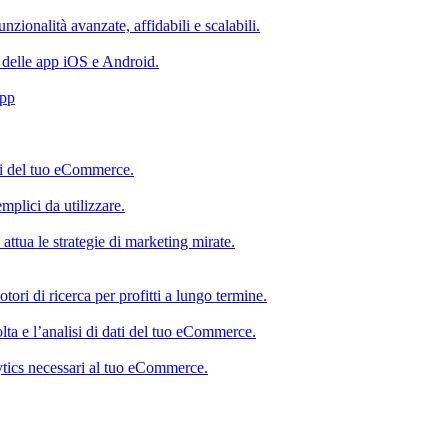
nzionalità avanzate, affidabili e scalabili.
i delle app iOS e Android.
App
ti del tuo eCommerce.
emplici da utilizzare.
 attua le strategie di marketing mirate.
ri di ricerca per profitti a lungo termine.
olta e l’analisi di dati del tuo eCommerce.
alytics necessari al tuo eCommerce.