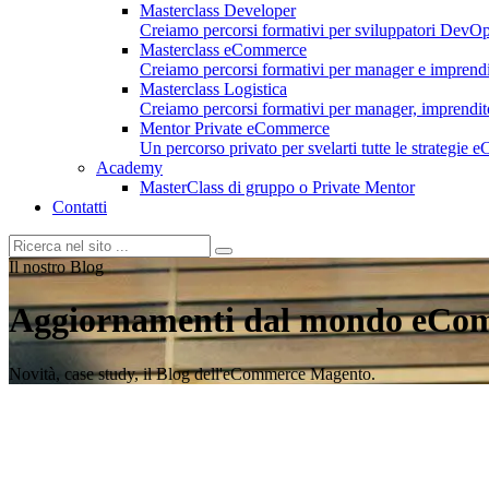
Masterclass Developer
Creiamo percorsi formativi per sviluppatori DevOp
Masterclass eCommerce
Creiamo percorsi formativi per manager e imprend
Masterclass Logistica
Creiamo percorsi formativi per manager, imprenditori
Mentor Private eCommerce
Un percorso privato per svelarti tutte le strategie
Academy
MasterClass di gruppo o Private Mentor
Contatti
Il nostro Blog
Aggiornamenti dal mondo eCo
Novità, case study, il Blog dell'eCommerce Magento.