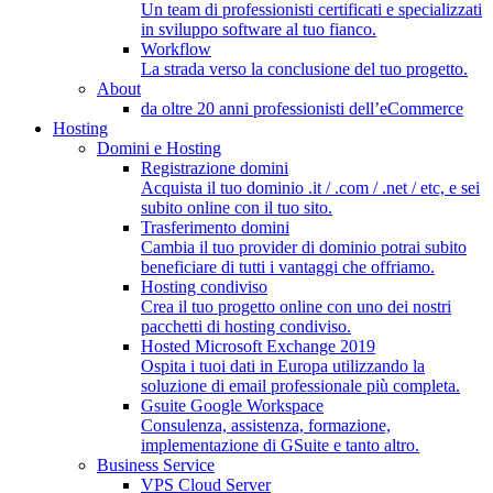
Un team di professionisti certificati e specializzati
in sviluppo software al tuo fianco.
Workflow
La strada verso la conclusione del tuo progetto.
About
da oltre 20 anni professionisti dell’eCommerce
Hosting
Domini e Hosting
Registrazione domini
Acquista il tuo dominio .it / .com / .net / etc, e sei
subito online con il tuo sito.
Trasferimento domini
Cambia il tuo provider di dominio potrai subito
beneficiare di tutti i vantaggi che offriamo.
Hosting condiviso
Crea il tuo progetto online con uno dei nostri
pacchetti di hosting condiviso.
Hosted Microsoft Exchange 2019
Ospita i tuoi dati in Europa utilizzando la
soluzione di email professionale più completa.
Gsuite Google Workspace
Consulenza, assistenza, formazione,
implementazione di GSuite e tanto altro.
Business Service
VPS Cloud Server