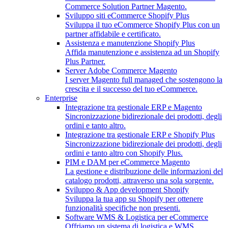
Commerce Solution Partner Magento.
Sviluppo siti eCommerce Shopify Plus
Sviluppa il tuo eCommerce Shopify Plus con un
partner affidabile e certificato.
Assistenza e manutenzione Shopify Plus
Affida manutenzione e assistenza ad un Shopify
Plus Partner.
Server Adobe Commerce Magento
I server Magento full managed che sostengono la
crescita e il successo del tuo eCommerce.
Enterprise
Integrazione tra gestionale ERP e Magento
Sincronizzazione bidirezionale dei prodotti, degli
ordini e tanto altro.
Integrazione tra gestionale ERP e Shopify Plus
Sincronizzazione bidirezionale dei prodotti, degli
ordini e tanto altro con Shopify Plus.
PIM e DAM per eCommerce Magento
La gestione e distribuzione delle informazioni del
catalogo prodotti, attraverso una sola sorgente.
Sviluppo & App development Shopify
Sviluppa la tua app su Shopify per ottenere
funzionalità specifiche non presenti.
Software WMS & Logistica per eCommerce
Offriamo un sistema di logistica e WMS