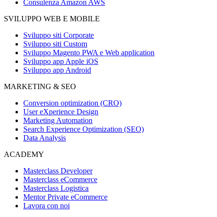
Consulenza Amazon AWS
SVILUPPO WEB E MOBILE
Sviluppo siti Corporate
Sviluppo siti Custom
Sviluppo Magento PWA e Web application
Sviluppo app Apple iOS
Sviluppo app Android
MARKETING & SEO
Conversion optimization (CRO)
User eXperience Design
Marketing Automation
Search Experience Optimization (SEO)
Data Analysis
ACADEMY
Masterclass Developer
Masterclass eCommerce
Masterclass Logistica
Mentor Private eCommerce
Lavora con noi