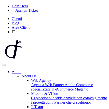
Help Desk
|
Apri un Ticket
Clienti
Blog
Area Clienti
IT
About
About Us
Web Agency
Agenzia Web Partner Adobe Commerce
specializzata in eCommerce Magento.
Mission & Vision
Ci piacciono le sfide e vivere con coinvolgimento
i progetti con i Partner che ci scelgono.
Il Team