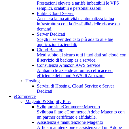
Prestazioni elevate a tariffe imbattibili le VPS
semplici, scalabili e personalizzabili.
Public Cloud Server
Accelera la tua attività e automatizza la tua
infrastruttura con la flessibilità delle risorse on
demand.
Server Dedicati
Scegli il server dedicato più adatto alle tue
applicazioni aziendali.
Cloud Backup
Metti subito al sicuro tutti i tuoi dati sul cloud con
il servizio di backup as a service.
Consulenza Amazon AWS Service
Aiutiamo le aziende ad un uso efficace ed
efficiente del cloud AWS di Amazon.
Hosting
Servizi di Hosting, Cloud Service e Server
Dedicati
eCommerce
Magento & Shopify Plus
Sviluppo siti eCommerce Magento
Sviluppa il tuo eCommerce Adobe Magento con
un partner certificato e affidabile.
Assistenza e manutenzione Magento
Affida manutenzione e assistenza ad un Adobe