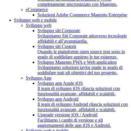
completamente sincronizzato con Magento.
eCommerce
Soluzioni Adobe Commerce Magento Enterprise
Sviluppo web e mobile
Sviluppo web
Sviluppo siti Corporate
Sviluppiamo Siti Corporate attraverso tecnologie
affidabili e all’avanguardia.
Sviluppo siti Custom
Quando le piattaforme open source non sono in
grado di soddisfare appieno le tue esigenze.
Sviluppo Magento PWA e Web application
Sviluppiamo soluzioni taylor made in grado di
soddisfare tutti gli obiettivi del tuo progetto.
Sviluppo App
Sviluppo app Apple iOS
Il team di sviluppo iOS rilascia soluzioni con
funzionalità avanzate, affidabili e scalabili.
Sviluppo app Android
Il team di sviluppo Android rilascia soluzioni con
funzionalità avanzate, affidabili e scalabili.
Upgrade versione iOS / Android
Facilitiamo i cambi di versione e gli
aggiornamenti delle app iOS e Android.
Sviluppo web e mobile